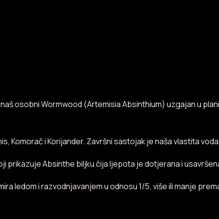
Kyle Absinthe
. Prvi naš osobni Wormwood (Artemisia Absinthium) uzgajan u pl
s, Komorač i Korijander. Završni sastojak je naša vlastita voda
 prikazuje Absinthe biljku čija ljepota je dotjerana i usavršen
umira ledom i razvodnjavanjem u odnosu 1/5, više ili manje prem
© 2026 SVA PRAVA PRIDRŽANA by Artemisia Absinthium d.o.o.