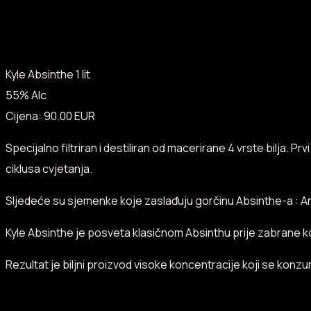
Kyle Absinthe 1 lit
55% Alc
Cijena: 90.00 EUR
Specijalno filtriran i destiliran od macerirane 4 vrste bilja
ciklusa cvjetanja.
Sljedeće su sjemenke koje zaslađuju gorčinu Absinthe-a : Ani
Kyle Absinthe je posveta klasičnom Absinthu prije zabrane koji
Rezultat je biljni proizvod visoke koncentracije koji se konz