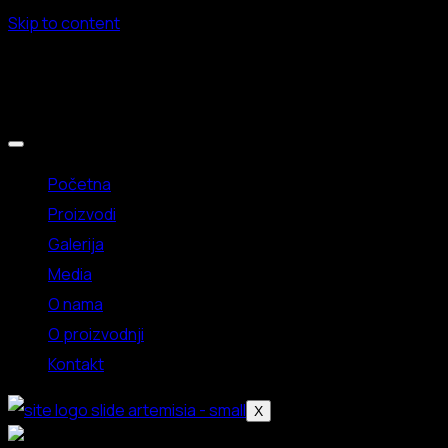
Skip to content
Artemisia Absint ...
Početna
Proizvodi
Galerija
Media
O nama
O proizvodnji
Kontakt
X