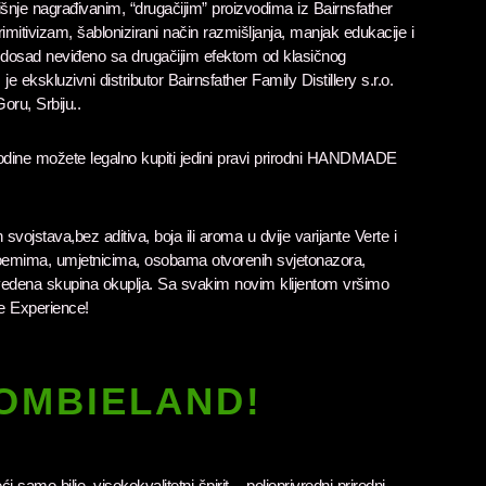
šnje nagrađivanim, “drugačijim” proizvodima iz Bairnsfather
rimitivizam, šablonizirani način razmišljanja, manjak edukacije i
 dosad neviđeno sa drugačijim efektom od klasičnog
je ekskluzivni distributor Bairnsfather Family Distillery s.r.o.
Goru, Srbiju..
dine možete legalno kupiti jedini pravi prirodni HANDMADE
 svojstava,bez aditiva, boja ili aroma u dvije varijante Verte i
boemima, umjetnicima, osobama otvorenih svjetonazora,
vedena skupina okuplja. Sa svakim novim klijentom vršimo
he Experience!
OMBIELAND!
samo bilje, visokokvalitetni špirit – poljoprivredni prirodni