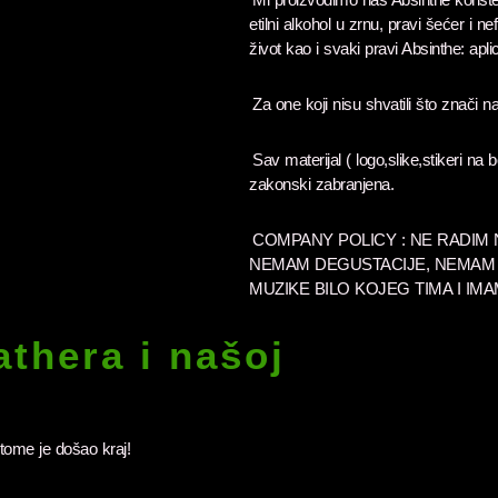
etilni alkohol u zrnu, pravi šećer i n
život kao i svaki pravi Absinthe: aplici
Za one koji nisu shvatili što znači n
Sav materijal ( logo,slike,stikeri na
zakonski zabranjena.
COMPANY POLICY : NE RADIM
NEMAM DEGUSTACIJE, NEMAM 
MUZIKE BILO KOJEG TIMA I IM
thera i našoj
 tome je došao kraj!