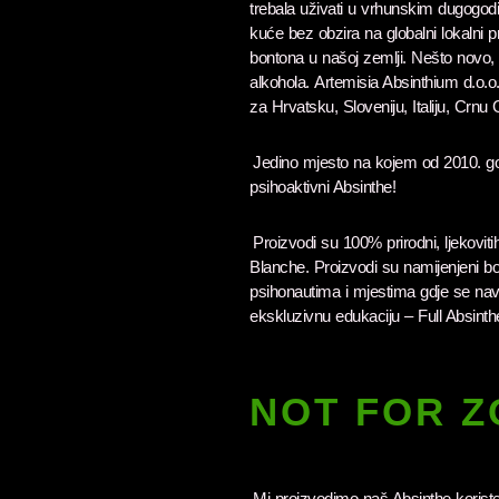
trebala uživati u vrhunskim dugogodi
kuće bez obzira na globalni lokalni p
bontona u našoj zemlji. Nešto novo,
alkohola.
Artemisia Absinthium d.o.o. 
za Hrvatsku, Sloveniju, Italiju, Crnu 
Jedino mjesto na kojem od 2010. go
psihoaktivni Absinthe!
Proizvodi su 100% prirodni, ljekovitih
Blanche. Proizvodi su namijenjeni 
psihonautima i mjestima gdje se na
ekskluzivnu edukaciju – Full Absint
NOT FOR Z
Mi proizvodimo naš Absinthe koristeći 