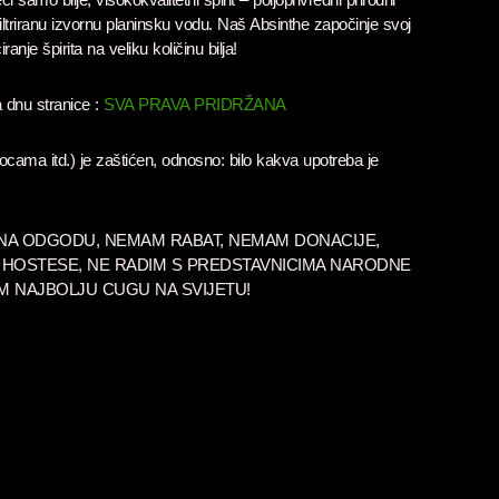
efiltriranu izvornu planinsku vodu. Naš Absinthe započinje svoj
ranje špirita na veliku količinu bilja!
a dnu stranice :
SVA PRAVA PRIDRŽANA
 bocama itd.) je zaštićen, odnosno: bilo kakva upotreba je
 NA ODGODU, NEMAM RABAT, NEMAM DONACIJE,
HOSTESE, NE RADIM S PREDSTAVNICIMA NARODNE
AM NAJBOLJU CUGU NA SVIJETU!