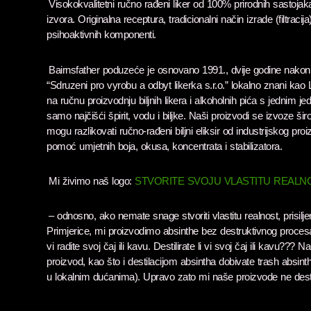
Visokokvalitetni ručno rađeni liker od 100% prirodnih sast
izvora. Originalna receptura, tradicionalni način izrade (filtracij
psihoaktivnih komponenti.
Bairnsfather poduzeće je osnovano 1991., dvije godine n
“Sdruzeni pro vyrobu a odbyt likerka s.r.o.” lokalno znani k
na ručnu proizvodnju biljnih likera i alkoholnih pića s jednim jed
samo najčišći špirit, vodu i biljke. Naši proizvodi se izvoze širo
mogu razlikovati ručno-rađeni biljni eliksir od industrijskog p
pomoć umjetnih boja, okusa, koncentrata i stabilizatora.
Mi živimo naš logo:
STVORITE SVOJU VLASTITU REALN
– odnosno, ako nemate snage stvoriti vlastitu realnost, prisilje
Primjerice, mi proizvodimo absinthe bez destruktivnog procesa de
vi radite svoj čaj ili kavu. Destilirate li vi svoj čaj ili kavu??? N
proizvod, kao što i destilacijom absintha dobivate trash absint
u lokalnim dućanima). Upravo zato mi naše proizvode ne dest