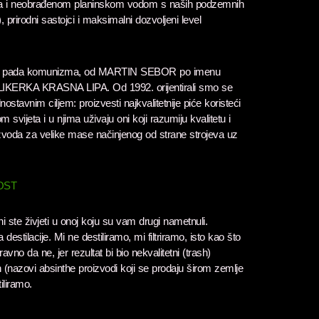
ojaka i neobrađenom planinskom vodom s naših podzemnih
a), prirodni sastojci i maksimalni dozvoljeni level
akon pada komunizma, od MARTIN SEBOR po imenu
ao LIKERKA KRASNA LIPA. Od 1992. orijentirali smo se
nostavnim ciljem: proizvesti najkvalitetnije piće koristeći
m svijeta i u njima uživaju oni koji razumiju kvalitetu i
roizvoda za velike mase načinjenog od strane strojeva uz
OST
ni ste živjeti u onoj koju su vam drugi nametnuli.
stilacije. Mi ne destiliramo, mi filtriramo, isto kao što
aravno da ne, jer rezultat bi bio nekvalitetni (trash)
h (nazovi absinthe proizvodi koji se prodaju širom zemlje
iliramo.